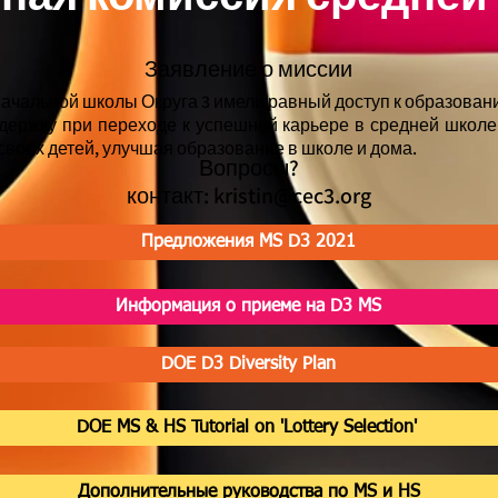
Заявление о миссии
ачальной школы Округа 3 имели равный доступ к образован
ддержку при переходе к успешной карьере в средней школе
своих детей, улучшая образование в школе и дома.
Вопросы?
контакт:
kristin@cec3.org
Предложения MS D3 2021
Информация о приеме на D3 MS
DOE D3 Diversity Plan
DOE MS & HS Tutorial on 'Lottery Selection'
Дополнительные руководства по MS и HS