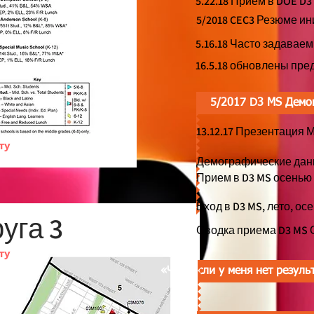
5.22.18 Прием в DOE D
5/2018 CEC3 Резюме и
5.16.18 Часто задава
16.5.18 обновлены пр
5/2017 D3 MS Демо
13.12.17 Презентация
ту
Демографические данн
Прием в D3 MS осенью 
Вход в D3 MS, лето, осе
уга 3
Сводка приема D3 MS
ту
«Что, если у меня нет резуль