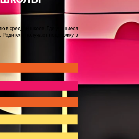
ию в средней школе. Где учащиеся
. Родители получают поддержку в