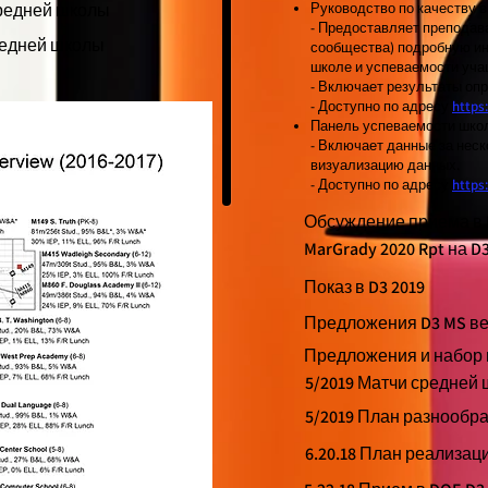
средней школы
Руководство по качеству 
- Предоставляет преподав
средней школы
сообщества) подробную и
школе и успеваемости уча
- Включает результаты оп
- Доступно по адресу
https
Панель успеваемости шко
- Включает данные за неск
визуализацию данных.
- Доступно по адресу
https
Обсуждение приема в 
MarGrady 2020 Rpt на D3
Показ в D3 2019
Предложения D3 MS вес
Предложения и набор в
5/2019 Матчи средней
5/2019 План разнообр
6.20.18 План реализац