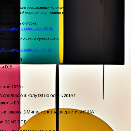
в школе
ателям (и заинтересованным членам
нформацию об учащихся, условиях в
щихся.
роса школ Нью-Йорка.
://tools.nycenet.edu/guide/2019/.
лы
олько лет, ключевые сравнения и
://tools.nycenet.edu/dashboard/.
DOE 6.2020
 и D15
ной 2020 г.
 среднюю школу D3 на осень 2019 г.
 школы D3
азия округа 3 Министерства энергетики США
ии D3 MS DOE