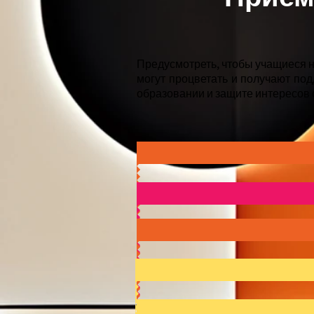
Предусмотреть, чтобы учащиеся н
могут процветать и получают по
образовании и защите интересов 