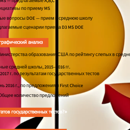
3 MS — предлагаемые A,B,C
нициативы по приему MS
емые вопросы DOE — прием в среднюю школу
едлагаемые сценарии приема D3 MS DOE
графический анализ
 Министерства образования США по рейтингу слепых в средн
ые средней школы, 2015–2016 гг.
2017 г. по результатам государственных тестов
нь 2016 г., по предложениям First Choice
 Общее количество предложений
татов государственных тестов?»