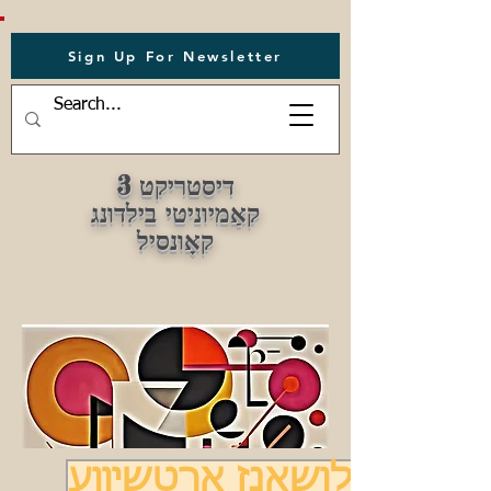
Sign Up For Newsletter
דיסטריקט 3
קאַמיוניטי בילדונג
קאָונסיל
רעזאַלושאַנז אַרטשיווע