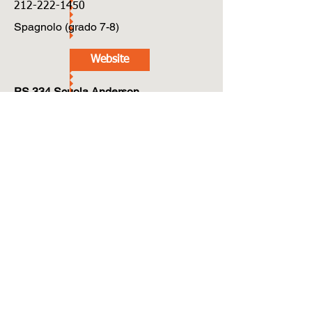
212-222-1450
Spagnolo (grado 7-8)
Website
PS 334 Scuola Anderson
100 Ovest 77esimo.
212-595-7193
spagnolo
Sito web
PS 859 Scuola Speciale di Musica
129 West 67th.
212-501-3318
Spagnolo (grado 6-12)
Sito web