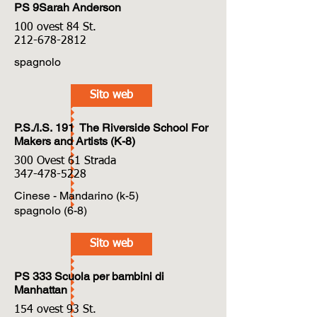
PS 9Sarah Anderson
100 ovest 84 St.
212-678-2812
spagnolo
Sito web
P.S./I.S. 191 The Riverside School For
Makers and Artists (K-8)
300 Ovest 61 Strada
347-478-5228
Cinese - Mandarino (k-5)
spagnolo (6-8)
Sito web
PS 333 Scuola per bambini di
Manhattan
154 ovest 93 St.