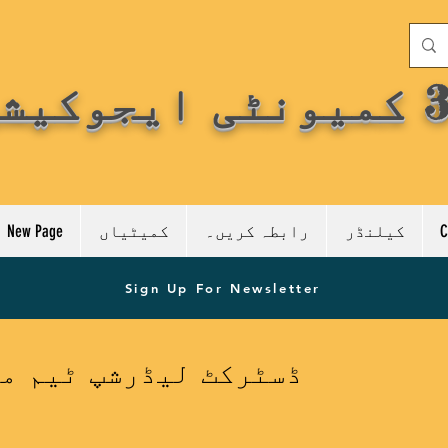
کیلنڈر
رابطہ کریں۔
کمیٹیاں
New Page
Sign Up For Newsletter
CSD3 ڈسٹرکٹ لیڈرشپ ٹیم 