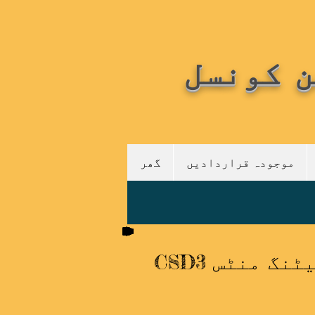
موجودہ قراردادیں
گھر
میٹنگ منٹس