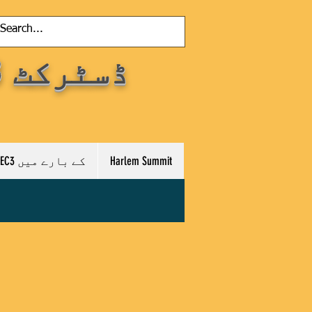
ڈسٹرکٹ 3 کمیونٹی ایجوکیشن کونسل
Harlem Summit
CEC3 کے بارے میں