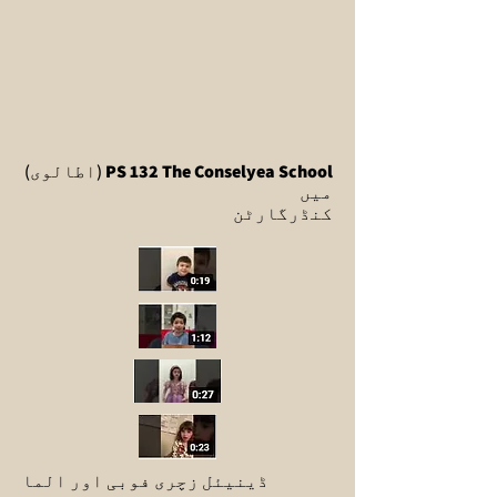
PS 132 The Conselyea School
(اطالوی)
میں
کنڈرگارٹن
ڈینیئل زچری فوبی اور الما