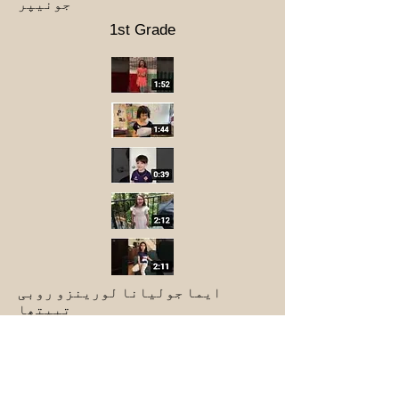
جونیپر
1st Grade
ایما جولیانا لورینزو روبی
تبیتھا
PS 145 The Bloomingdale School
(روسی اور ہسپانوی)