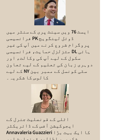
ایسٹ 76 ویں سینٹ پری کے سنٹر میں
فرانسیسی PK ڈوئل لینگویج
پروگرام شروع کرنے میں آپ کی غیر
متزلزل حمایت، فرانسیسی DL ہائی
سکول کے لیے آپ کی وکالت، اور
دوہری زبان کی تعلیم کے لیے تعاون
کے لیے NY سٹی کونسل کے ممبر بین
کالوس کا شکریہ۔
اٹلی کے قونصلیٹ جنرل کے
ایجوکیشن آفس کے ڈائریکٹر
Annavaleria Guazzieri کا ایک بہت بڑا
شکریہ، اطالوی قونصلیٹ اور