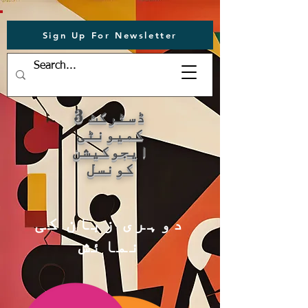
Sign Up For Newsletter
ڈسٹرکٹ 3
کمیونٹی
ایجوکیشن
کونسل
دوہری زبان کی
نمائش