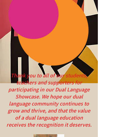
Thank you to all of our students,
teachers and supporters for
participating in our Dual Language
Showcase. We hope our dual
language community continues to
grow and thrive, and that the value
of a dual language education
receives the recognition it deserves.