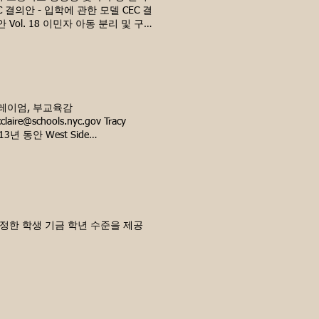
C 결의안 - 입학에 관한 모델 CEC 결
안 Vol. 18 이민자 아동 분리 및 구
 Wadleigh 중등학교에 관한 2호 결
. 8 P.S.의 친구들을 지원하기 위한
 2017년 Vol. 16 D3 구역 재조정
.에서 W 116 St로 Vol. 17 미
n to Amend CEC3 FY2017
본 캠페인을 2년 동안 전면적으로 시행하
 그레이엄, 부교육감
. 17 주법에 따른 학생의 교육적 권
@schools.nyc.gov Tracy
지정 프로세스 결의 - 2017년 6월
년 동안 West Side
 결의안 Vol. 16 CEC3 ELL 공석
할에서 그녀는 학생 주도 회의에 100%
로 명명하는 결의안 Vol. 16 CEC3
 기회를 개발, 계획 및 조정했습니
r에 학교 시설을 완성하겠다는 4번 결의안
있도록 멘토링했으며, 부모와의 갈등
년도 예산안 승인 결의안 2011 - 2013
전문 지식을 공유했습니다. WSC에
 Vol. 12P 2호 휴교 반대 Vol.
독으로 근무했습니다. 그녀의 다른 경험으로
ol. 12P No. 6 모든 제안에 CEC3
니다. 그 역할에서 그녀는 임시 거
 공정한 학생 기금 학년 수준을 제공
화된 테스트 Vol. 13 1번,
학생들이 학교에서 지원을 받을 수
CEC3 예산 승인 결의안 Vol. 13 헌장
PBS의 교육 및 학습 축하 행사에서
l. 13 11호 FY14 CEC3 예산 중
에 대해 부모를 교육하는 것의 중요성
4 NYSER 연합 소송의 CEC3 가입 관
C - www.epicforchildren.org ) 교
Vol. 14 No. 4 FY15 CEC3 예산
chools.nyc.gov 패트리샤 리시
담사에 관한 6번 Vol. 14 MLK 및
Operations
 9 CEC AA 급여 관련 Vol. 14 교육구
(212) 678-5857 커뮤니티보드 7 커뮤니티보