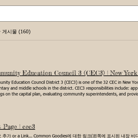
게시물 (160)
ity Education Council District 3 (CEC3) is one of the 32 CEC in New York
tary and middle schools in the district. CEC3 responsibilities include: ap
gs on the capital plan, evaluating community superintendents, and provi
y issues. CEC has 12 members, including ten elected parents and two me
ent, & two students selected by the Superintendent. The Community Educa
ent: Jill Rackmill Co-President: Kristin Savov Vice President: Michelle Lee
tary: Sequoia Bilal - BPA Members: Noah Odabashian Yael Denbo Felicia 
uinones Greenfield Sharon Meiri Fox-BPA D75: Vacant Student Members: 
 Page | cec3
ls Town Hall Recording Superintendent Dr. Higgins responses to outstand
ng: Agenda Coming Soon Zoom Link UPCOMING MEETINGS & EVENTS A
추가 or a Link... Common Goodies에 대한 링크(왼쪽에 표시된 내장