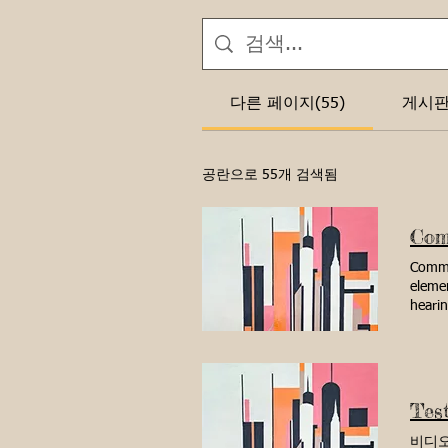
다른 페이지(55)
게시판 
공란으로 55개 검색됨
Commun
elemen
hearin
polic
Presid
Presid
Secre
Ana Q
Test
Samue
Meeti
비디오 