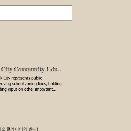
Community Education Council 3 (CEC3) | New York City Community Education Council District 3 | 154 West 93rd Street, New York, NY, USA
 City represents public
proving school zoning lines, holding
ding input on other important
mbers appointed by the Borough
tion Council District 3 Co-
 Treasurer: Jonathan Zacks, IEP
Reese Amos-ELL Wendyliz Martinez
Vacant CEC 3 Chancellor's Kamar
ing Town Hall questions Next
genda Coming Soon Zoom Link
 비디오 플레이어와 반대)