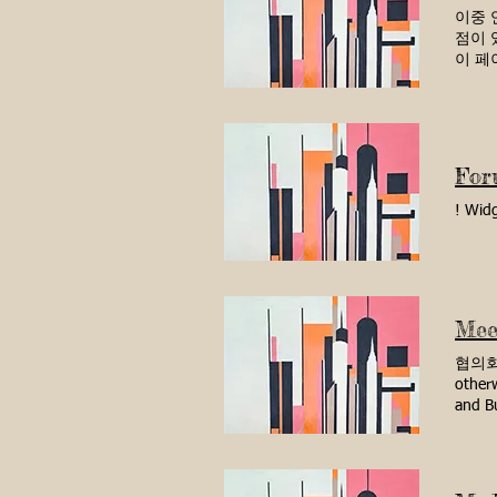
우선순
드 10
이중 
콘빌딩으
점이 
위원회 
이 페
구역 재
언어 습득
위 학교
http:
12_1
Virg
에 대한
http
성취에 
For
은 학업
를 구사
! Widg
연구에
http
어 몰
평가합니까
multi
Mee
협의회 회
otherw
and Bu
Calen
(Joint
154 W
Calen