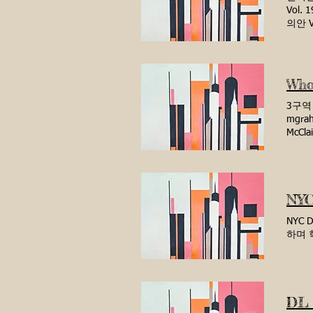
Vol.
의안 V
금에 관
의안 V
결의문 
제안에 
Who'
국 교육
Bud
3구역
기 위
mgra
리에 
McCl
Vol.
Col
을 채우
참석하
FY16
다. 
Vol.
을 중
NYC
CEC3
서 일하
CEC3
는 3
NYC
승인을 
주지에
하며 
Mana
있도록
의 공동
Com
기 재분
을 공유했
련 2호
육을 
승인 V
우스, 가
DL 
Bran
DSana