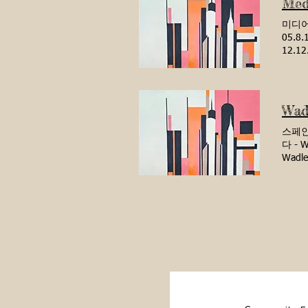
Med
Busin
Septe
미디어 
20 Ma
05.8
12.1
11.0
저널 1
10.1
널 0
Wad
정 더
스페인어
다 - 
Wad
(4.2
장 Wad
Comm
지 Wa