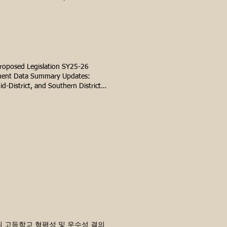
rilied Fostering Diverse Schools
e System: An Accountability
osed Legislation SY25-26
llment Data Summary Updates:
-District, and Southern District
rmance issues have been discussed
l Schools must meet the Class Size
per class Grades 4-8: No more
ceptions: PE and performing arts
r - 60% of Classrooms must be
27-2028 School Year - 100% of
enrollment trends and building
fice of District Planning
s enrollment data summary report.
re under-utilized. D3 Enrollment
9 3위 고등학교 형평성 및 우수성 결의