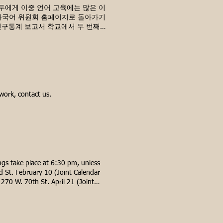
5 2호 비콘고등학교 입주를 위한 새 비
두에게 이중 언어 교육에는 많은 이
기 위해 사명 확대 및 CDEC 3 입학
 다국어 위원회 홈페이지로 돌아가기
 시장통제 및 학교운영 6.04.08 D3
 인구통계 보고서 학교에서 두 번째
) 5.20.09의 공간 관련 Jt. D3 우선순
17.09 및 09.09 D3 구역 재조정
for_School.pdf Wayne P. Thomas와
 NYCDOE의 적절한 협의 프로세스 부족
.pdf 이중 언어 양방향 몰입 프로그램은 학업
838203/ 이중 언어 양방향 몰입 프로그램
/PMC3838203/ 연구에 따르면 이중 언어
ticles/PMC3838203/ NIH 지원
work, contact us.
환합니다.
어 사용이 학업 성취도를 향상합니까? 이중 언
상의 언어를 구사하는 학생을 높이
g/admissions/college-admissions-
take place at 6:30 pm, unless
 St. February 10 (Joint Calendar
270 W. 70th St. April 21 (Joint
’Shea 100 W. 77th St. June 16
26 All meetings at: Joan of Arc
eeting Dates 2026 July 1 (Joint
st 11 (Joint Calendar and