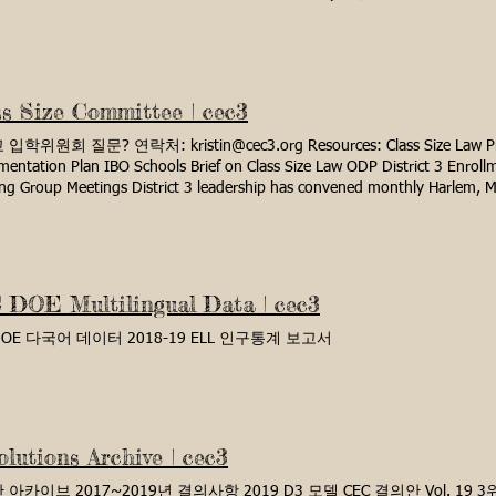
LETTER IN RESPONSE TO DOE 2026 SCENARIOS Letter Regarding the Impe
 Read Letter STATEMENT REGARDING FEB 10 2026 INCIDENT Cracks in th
 on School Infrastructure in NYC’s District 3 Read Report
ss Size Committee | cec3
학위원회 질문? 연락처: kristin@cec3.org Resources: Class Size Law Prop
mentation Plan IBO Schools Brief on Class Size Law ODP District 3 Enro
g Group Meetings District 3 leadership has convened monthly Harlem, Mid
ng group meetings, where class size law implementation and school perfo
rincipals and community representatives. Class Size Law Requirements Al
te by 2028. New Class Size Caps: Grades K-3: No more than 20 students 
3 students per class High School: No more than 25 students per class Ex
s - 40 students per class Phased implementation: 2025-2026 School Yea
 DOE Multilingual Data | cec3
iant 2026-2027 School Year - 80% of Classrooms must be compliant 20
ooms must be compliant The Office of District Planning (ODP) evaluates 
DOE 다국어 데이터 2018-19 ELL 인구통계 보고서
ties usage and creates plans based on this data and community feedback. Of
sentatives came to CEC3's October 2025 meeting and shared the district'
report indicated that six schools in District 3 are over-utilized, while 17 a
lutions Archive | cec3
 아카이브 2017~2019년 결의사항 2019 D3 모델 CEC 결의안 Vol. 1