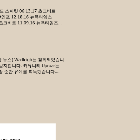
s 2026-2027 (Tentative Dates)
Midwinter Break) March 16 April
이드 스피릿 06.13.17 초크비트
 December 1 February 2 April 6
DNA인포 12.18.16 뉴욕타임스
16 초크비트 11.09.16 뉴욕타임즈
 웨스트사이드 스피릿 10.25.16 월스트리트
월스트리트저널 10.19.16 WNYC
6 뉴욕타임스 10.18.16 월스트리트저
션 리버사이드 센터 2017년 오픈 예
담 뉴스) Wadleigh는 철회되었습니
는 잘림을 방지합니다. 커뮤니티 Uproar는
가 최종 순간 유예를 획득했습니다.
olife.com) Wadleigh 비디오 저
School Is Safe After Harlem
a 교육감이 Wadleigh 학부모님께 보내는 편
의 축소에 반대하는 CEC3 서한