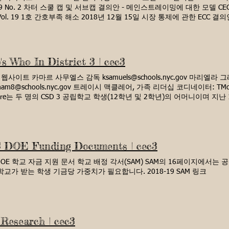
 19 No. 2 차터 스쿨 캡 및 서브캡 결의안 - 메인스트레이밍에 대한 모델 CE
ol. 19 1호 간호부족 해소 2018년 12월 15일 시장 통제에 관한 ECC 결의
한 4호 결의안 Vol. 18 이중 언어 자금 지원에 관한 3호 결의안 l Vol. 18
ol. 18 교육감 A-190 등 학교 운영법 개정에 관한 1호 결의안 Vol. 17 No
163 아미쿠스 브리핑 Vol. 17 7호 CEC3 FY18 예산 승인 결의안 2015년 -
관한 7호 결의안: 구역 경계선 제안 제출, 2017-2018년 시행을 위해 W 59 St
s Who In District 3 | cec3
부 장관 후보자에 관한 우려를 표명하는 1호 결의안 Vol. 17 No. 2 Resolutio
get Vol. 17 3호 결의안 Cuomo 주지사 및 NYS에 요청 뉴욕시 재정자
 웹사이트 카마르 사무엘스 감독 ksamuels@schools.nyc.gov 마리엘라
한 입법자들... Vol. 17 회원 환급 절차 간소화를 요구하는 4호 결의안 Vol
ham8@schools.nyc.gov 트레이시 맥클레어, 가족 리더십 코디네이터: TMcclaire
대해 뉴욕시 가족에게 알리는 것을 지원하는 5번 결의안 Vol. 17 6번 구역 
aire는 두 명의 CSD 3 공립학교 학생(12학년 및 2학년)의 어머니이며 지난 13
 15 4호 16년도 예산안 승인 결의안 Vol. 15 3구역 초등학교 과밀화에 관한 5호
laborative(WSC) 중학교에서 학부모 코디네이터로 일해 왔습니다. 이 역
기 위한 1번 결의안 Vol. 16 제2호 PS 342를 Madeleine F. Polyes 학교
는 학부모 지원 계획을 포함하여 학부모 인식을 높이기 위한 학부모 참여
 예산 수정을 위한 3호 결의안 Vol. 16 2017년까지 Riveside Cente
또한, 그녀는 새로운 교사들이 긍정적인 부모 의사소통 기술을 개발할 수 
 16 No. 5 PEP에 A101 입학 정책 개정을 요청하는 결의안 Vol. 16 6호 17
재하는 지도 상담사를 지원하고 부모 불만을 예측하고 예방하는 데 대한 
 DOE Funding Documents | cec3
 예산 CEC3 부사장 전세 임대료 해결 CEC3 조례 개정 조명 검사 CEC3 ELL 공석
기 전에 그녀는 City College Upward Bound Program에서 조감
 공석에 관한 12A No. 3 Vol 12P No. 5 새로운 D3 중학교 설립을 촉구하다 V
학군 출석 중재 중퇴 예방(AIDP) 프로그램 코디네이터로 일하는 것이 있습
 DOE 학교 자금 지원 문서 학교 배정 각서(SAM) SAM의 16페이지에서는
요구 Vol. 12P No. 7 NYCDOE 턴어라운드 계획 포기 Vol. 12P No. 8 표준
서 학생 및 가족과 협력하여 부모에게 학생의 권리와 책임을 인식시켜 
학교가 받는 학생 기금당 가중치가 필요합니다. 2018-19 SAM 링크
hattan 자치구 지정 의석을 비우기 2013년 - 2015년 Vol. 13 7호 FY 14 
 하고 가족에게 다양한 자원에 대한 접근을 제공했습니다. Tracy는 또한 
 배치 승인에 반대하는 8호 결의안 Vol. 13 No. 10 비콘 빌딩의 미래 활용 Vo
mon Sense Media에 발표하여 오늘날 학생들이 살고 있는 디지털 세계
배 Vol. 14 UPK 및 방과후 학교 확장을 위한 NYC 계획의 1위 지원 Vol. 1
습니다. 그녀는 Schools Attuned 및 Every Person Influences Children(EPI
 Vol. 14 PS 163 옆에 있는 JHL 요양원에 반대하는 보건 및 안전 결의안 제3호 
받았으며 스페인어에 능통합니다. D3 에블린 산체스, 사무 보조원 evsanch@s
ol. 14 No. 5 시의회 제안 법안에 찬성 Int. 420호 Vol. 14 중학교 지도 상
족 연락 지원 Dorothy Sanabria , Executive Director of School Support 
Research | cec3
deis의 금속 탐지기에 관한 No. 7 Vol. 14 예비일 투표 관련 8번 Vol. 14 No.
bria3@schools.nyc.gov District 3 Office 154 West 93rd Street 