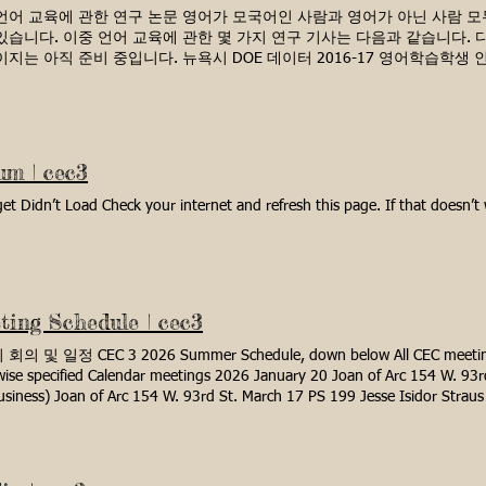
위 고등학교 10번 Vol. 15 1위 중기 CEC3 예산 재분배 결의안 Vol. 1
언어 교육에 관한 연구 논문 영어가 모국어인 사람과 영어가 아닌 사람 모
로 명명 Vol. 15 No. 3 Cuomo 주지사의 공격에 맞서 NYC PS를 지원하
있습니다. 이중 언어 교육에 관한 몇 가지 연구 기사는 다음과 같습니다.
명칭 변경 1.16.08 시장통제 4.22.08 NYC 공립학교 자금 지원 5.28.08
이지는 아직 준비 중입니다. 뉴욕시 DOE 데이터 2016-17 영어학습학생
조정 7.16.08 학교 과밀화 11.19.08 PS 185 2.25.09 지원 PS 242(DOE
 - George Mason University의 Virginia P. Collier
인 Beacon 및 기타 고등학교에 대한 CEC3 및 CSD3 회장 위원회 결의안 6.
//cmmr.usc.edu/501HakutaCollierReadings/CollierThomas_Acquiring_L2_
5_10 D3 구역 재조정 첨부 12_15_10 CEC3 & CSD3 회장 위원회 Jt.
inia P. Collier의 이중 언어의 다양한 이점
 Reso 3.11.09 2007년 - 2009년, 2010년
://www.ascd.org/ASCD/pdf/journals/ed_lead/el200310_thomas
도움이 됩니다 https://www.ncbi.nlm.nih.gov/pmc/articles/PMC3
um | cec3
 성취에 도움이 됩니다 https://www.ncbi.nlm.nih.gov/pmc/articles
하는 학생들은 주의력이 더 좋습니다 https://www.ncbi.nlm.nih.gov/pmc/ar
et Didn’t Load Check your internet and refresh this page. If that doesn’t 
 따르면 이중 언어 사용자는 단일 언어 사용자보다 작업을 더 빠르게 전
s://www.ncbi.nlm.nih.gov/pmc/articles/PMC3838203/ 이중 언
입 프로그램으로 학생의 영어 성취도 향상 대학 입학사정관은 두 가지 이
? https://money.howstuffworks.com/personal-finance/college-plannin
lingual-students1.htm
ting Schedule | cec3
의 및 일정 CEC 3 2026 Summer Schedule, down below All CEC meetings 
ise specified Calendar meetings 2026 January 20 Joan of Arc 154 W. 93rd
siness) Joan of Arc 154 W. 93rd St. March 17 PS 199 Jesse Isidor Straus 
dar and Business) Joan of Arc 154 W. 93rd St. May 19 PS 334 William J O
 Calendar and Business) Joan of Arc 154 W. 93rd St. Business Meetings 20
 93rd St. Dates: January 6, 2026 March 3, 2026, May 7, 2026, Summer M
dar and Business) P.S 145 The Bloomingdale School 150 W 105th St. Augu