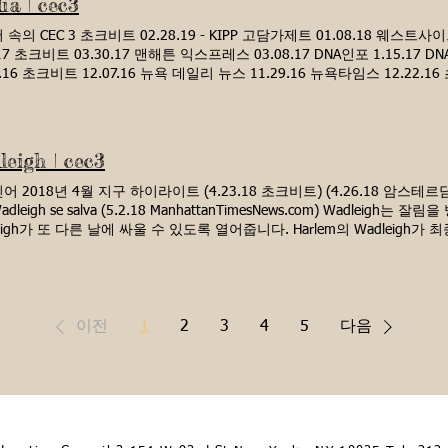
ia | cec3
ess) P.S 145 The Bloomingdale School 150 W 105th St. Calendar meeting
mber 15 October 20 November 17 December 15 January 19 February 23 (
속의 CEC 3 초크비트 02.28.19 - KIPP 고담가제트 01.08.18 웨스트사
y 18 June 15 Business Meetings 2026- 2027 ( Tentative Dates) October 6
.17 초크비트 03.30.17 맨해튼 익스프레스 03.08.17 DNA인포 1.15.17 
2.16 초크비트 12.07.16 뉴욕 데일리 뉴스 11.29.16 뉴욕타임스 12.22.
9.16 뉴욕타임즈 11.09.16 뉴욕타임스 11.08.16 Politico 10.28.16
0.24.16 NYSlant 10.21.16 DNA인포 10.20.16 고담미스트 10.20.16 
9.16 웨스트사이드래그 10.18.16 DNA인포 10.18.16 초크비트 10.18.1
7.21.16 D3 학교에서 PS 191 영재반 추신 191 웨스트사이드 콜라보레이
leigh | cec3
 건강한 학교 점심
 2018년 4월 지구 하이라이트 (4.23.18 초크비트) (4.26.18 암스테르
Wadleigh se salva (5.2.18 ManhattanTimesNews.com) Wadleigh
leigh가 또 다른 날에 싸울 수 있도록 열어줍니다. Harlem의 Wadleigh
6.18 할렘패치닷컴) Wadleigh 중학교는 현재 안전합니다 (4.27.18 harlemcond
leigh 잘림에 반대하는 NYS 상원의원 Brian Benjamin의 성명 Wadleigh Middle 
unity Rallied... 4.24.18 HarlemWorldMag.com 5.09.18 Carranz
dleigh 고등학교에 대한 CEC3 결의안 2018년 1월 18일 Wadleigh MS
이전
1
2
3
4
5
다음