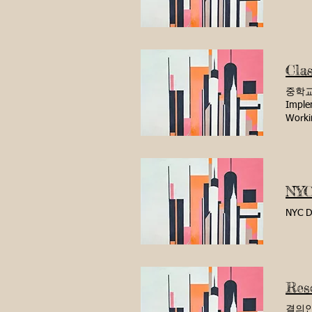
CEC3 
Grant
Report
Cla
중학교 입
Imple
Workin
worki
with p
Manda
than 2
group
NYC
compl
Classr
NYC 
facili
repre
Their 
Data
Reso
결의안