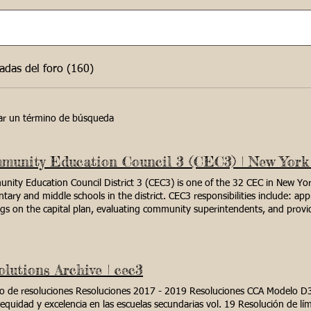
adas del foro (160)
sar un término de búsqueda
ity Education Council District 3 (CEC3) is one of the 32 CEC in New York
tary and middle schools in the district. CEC3 responsibilities include: ap
gs on the capital plan, evaluating community superintendents, and provi
y issues. CEC has 12 members, including ten elected parents and two me
ent, & two students selected by the Superintendent. The Community Educa
ent: Jill Rackmill Co-President: Kristin Savov Vice President: Michelle Lee
tary: Sequoia Bilal - BPA Members: Noah Odabashian Yael Denbo Felicia 
lutions Archive | cec3
uinones Greenfield Sharon Meiri Fox-BPA D75: Vacant Student Members: 
ls Town Hall Recording Superintendent Dr. Higgins responses to outstand
vo de resoluciones Resoluciones 2017 - 2019 Resoluciones CCA Modelo D3
ng: Agenda Coming Soon Zoom Link UPCOMING MEETINGS & EVENTS A
equidad y excelencia en las escuelas secundarias vol. 19 Resolución de lí