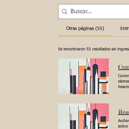
Otras páginas (55)
Entr
Se encontraron 55 resultados sin ingre
Commun
elemen
hearin
polic
Presid
Presid
Secre
Reso
Ana Q
Samue
Archi
Meeti
sobre 