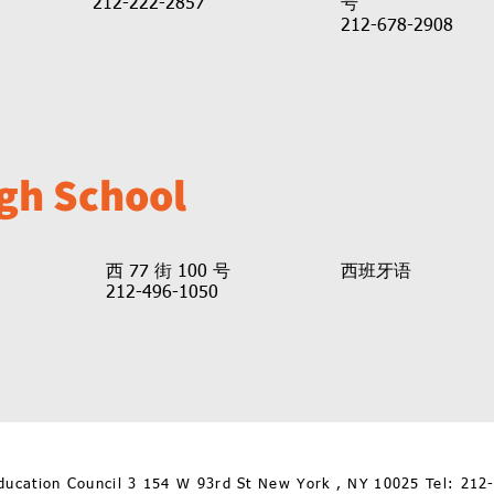
212-222-2857
号
212-678-2908
gh School
西班牙语
西 77 街 100 号
212-496-1050
Community Education Council 3 154 W 93r