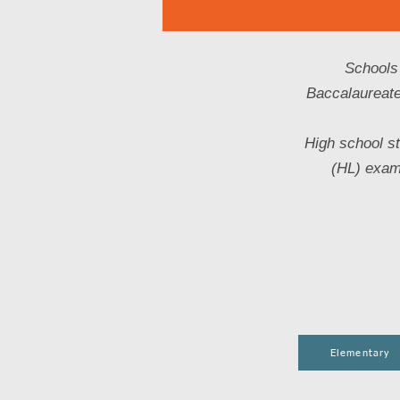
Schools 
Baccalaureate
High school s
(HL) exams
Elementary