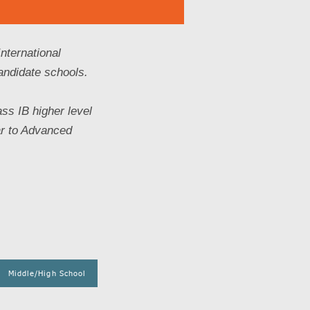
nternational
andidate schools.
ss IB higher level
ar to Advanced
Middle/High School