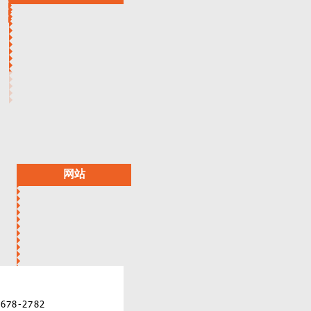
网站
d St New York , NY 10025 Tel: 212-678-2782