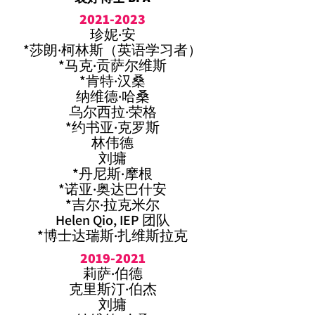
2021-2023
珍妮·安
*莎朗·柯林斯（英语学习者）
*马克·贡萨尔维斯
*肯特·汉桑
纳维德·哈桑
乌尔西拉·荣格
*约书亚·克罗斯
林伟德
刘墉
*丹尼斯·摩根
*诺亚·奥达巴什安
*吉尔·拉克米尔
Helen Qio, IEP 团队
*博士达瑞斯·扎维斯拉克
2019-2021
莉萨·伯德
克里斯汀·伯杰
刘墉