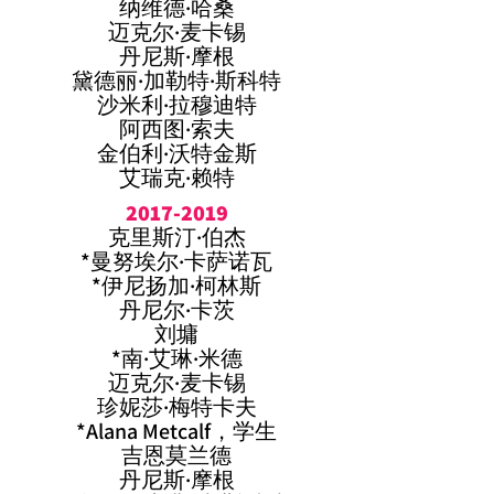
纳维德·哈桑
迈克尔·麦卡锡
丹尼斯·摩根
黛德丽·加勒特·斯科特
沙米利·拉穆迪特
阿西图·索夫
金伯利·沃特金斯
艾瑞克·赖特
2017-2019
克里斯汀·伯杰
*曼努埃尔·卡萨诺瓦
*伊尼扬加·柯林斯
丹尼尔·卡茨
刘墉
*南·艾琳·米德
迈克尔·麦卡锡
珍妮莎·梅特卡夫
*Alana Metcalf，学生
吉恩莫兰德
丹尼斯·摩根