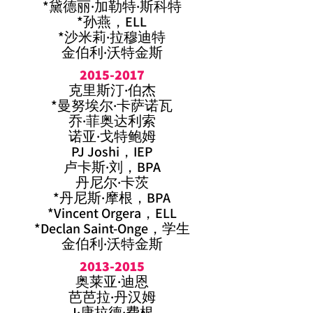
*黛德丽·加勒特·斯科特
*孙燕，ELL
*沙米莉·拉穆迪特
金伯利·沃特金斯
2015-2017
克里斯汀·伯杰
*曼努埃尔·卡萨诺瓦
乔·菲奥达利索
诺亚·戈特鲍姆
PJ Joshi，IEP
卢卡斯·刘，BPA
丹尼尔·卡茨
*丹尼斯·摩根，BPA
*Vincent Orgera，ELL
*Declan Saint-Onge，学生
金伯利·
沃特金斯
2013-2015
奥莱亚·迪恩
芭芭拉·丹汉姆
J·康拉德·费根