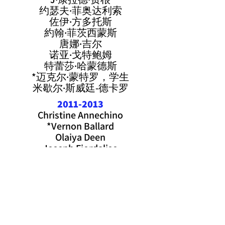
约瑟夫·菲奥达利索
佐伊·方多托斯
約翰·菲茨西蒙斯
唐娜·吉尔
诺亚·戈特鲍姆
特蕾莎·哈蒙德斯
*迈克尔·蒙特罗，学生
米歇尔·斯威廷-德卡罗
2011-2013
Christine Annechino
*Vernon Ballard
Olaiya Deen
Joseph Fiordaliso
Laurie Frey
Camille Goodridge
Noah Gotbaum
*Theresa Hammonds
*Miriam Rengier
Alicia Simpson