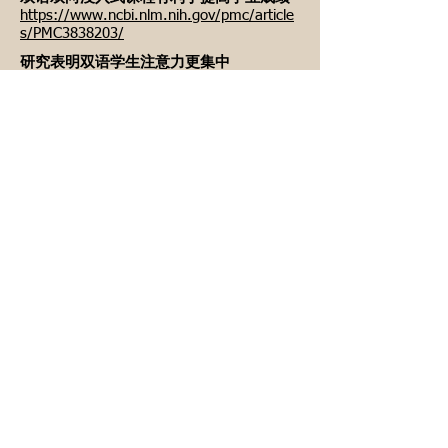
https://www.ncbi.nlm.nih.gov/pmc/article
s/PMC3838203/
研究表明双语学生注意力更集中
https://www.ncbi.nlm.nih.gov/pmc/article
s/PMC3838203/
美国国立卫生研究院资助的研究表明，双
语者切换任务的速度比单语者更快
https://www.ncbi.nlm.nih.gov/pmc/article
s/PMC3838203/
Does bilingualism improve academic
perfromance?
双语浸入式课程提高学生的英语成绩
大学招生人员是否看重能说多种语言的学
生？
https://money.howstuffworks.com/person
al-finance/college-
planning/admissions/college-admissions-
multilingual-students1.htm