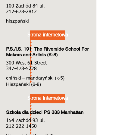
100 Zachód 84 ul.
212-678-2812
hiszpański
Strona internetowa
P.S./I.S. 191 The Riverside School For
Makers and Artists (K-8)
300 West 61 Street
347-478-5228
chiński – mandaryński (k-5)
Hiszpański (6-8)
Strona internetowa
Szkoła dla dzieci PS 333 Manhattan
154 Zachód 93 ul.
212-222-1450