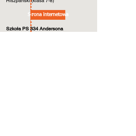
Hiszpański (klasa 7-8)
Strona internetowa
Szkoła PS 334 Andersona
100 Zachód 77.
212-595-7193
hiszpański
Strona internetowa
Specjalna Szkoła Muzyczna PS 859
129 West 67th.
212-501-3318
Hiszpański (klasa 6–12 lat)
Strona internetowa