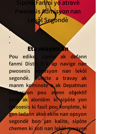
Sipòte Fanmi yo atravè
Pwosesis
Admisyon nan
Lekòl Segondè
.
,
,
Eta
misyon
an
Pou edike, sipòte ak defann
fanmi Distri 3 k ap navige nan
pwosesis admisyon nan lekòl
segondè.
Komite
a
travay ak
manm kominote a ak Depatman
Edikasyon pou atenn objektif
kout ak alontèm
ki sipòte yon
pwosesis ki fasil pou konplete, ki
gen ladann aksè ekite nan opsyon
segondè bon jan kalite, sipòte
chemen ki soti nan lekòl mwayen