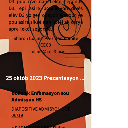
D3 pou rive nan Lekòl segondè
D3, epi asire popilasyon divès
elèv D3 yo gen opsyon apwopriye
pou asire siksè nan kolèj ak karyè
apre
lekòl segondè.
Sharon Collins, Prezidan Komite
CEC3
scollins@cec3.org
25 oktòb 2023 Prezantasyon admisyon MS & HS
Done ak Enfòmasyon sou
Admisyon HS
DIAPOSITIVE ADMISYON DOE
06/19
HS ADMISYON CEC3 Slides