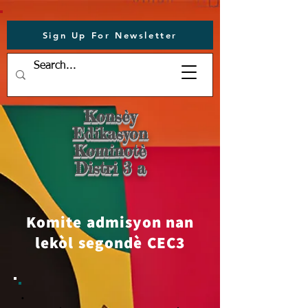
Sign Up For Newsletter
Konsèy
Edikasyon
Kominotè
Distri 3 a
Komite admisyon nan
lekòl segondè CEC3
.