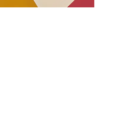
CEC3 Komite Admisyon
Lekòl Segondè
Prezantasyon ak
Videyo
Abònman bilten DOE
Paj Enskripsyon HS
Anndan Lekòl yo
Lyen NYC Info Hub:
Pwosè Reyinyon yo
05.09.2019 Pwosè Reyinyon