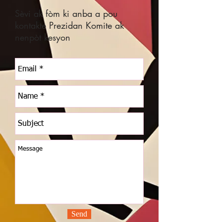
Sèvi ak fòm ki anba a pou
kontakte Prezidan Komite ak
nenpòt kesyon
Send