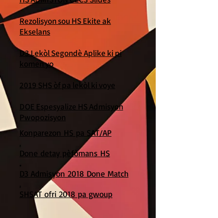
Rezolisyon sou HS Ekite ak
Ekselans
D3 Lekòl Segondè Aplike ki pi
komen yo
2019 SHS òf pa lekòl ki voye
DOE Espesyalize HS Admisyon
Pwopozisyon
Konparezon HS pa SAT/AP
.
Done detay pèfòmans HS
.
D3 Admisyon 2018 Done Match
.
SHSAT ofri 2018 pa gwoup